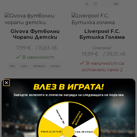
36
37
37,5
38,5
Givova Футболни
Liverpool F.C.
Чорапи Детски
Бутилка Голяма
7,99
€
/ 15,63 лв.
Liverpool
19,99
€
/ 39,10 лв.
В наличност
В наличност са
БЯЛ
СИН
ЧЕРВЕН
ЧЕРЕН
останали само 2
ВЛЕЗ В ИГРАТА!
44%
​Завърти колелото и спечели награда за следващата си поръчка
Ludogorets Бутилка
Liverpool FC Детски
За Вода
Футболни Чорапи
Не печелиш
Б
е
з
п
л
а
т
н
а
д
о
с
т
а
в
к
Лудогорец
Liverpool
а
9,20
€
/ 17,99 лв.
7,99
€
/ 15,63 лв.
5,11
€
/ 9,99 лв.
В наличност
20% ОТСТЪПКА
10% ОТСТЪПКА
В наличност