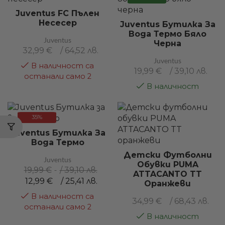
Juventus FC Пълен
Несесер
Juventus Бутилка За
Вода Термо Бяло
Juventus
Черна
32,99
€
/ 64,52 лв.
Juventus
В наличност са
19,99
€
/ 39,10 лв.
останали само 2
В наличност
35%
Juventus Бутилка За
Вода Термо
Детски Футболни
Juventus
Обувки PUMA
19,99
€
/ 39,10 лв.
ATTACANTO TT
12,99
€
/ 25,41 лв.
Оранжеви
В наличност са
34,99
€
/ 68,43 лв.
останали само 2
В наличност