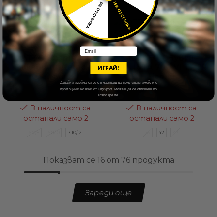
15% ОТСТЪПКА
31/34
34/36
36/39
5% ОТСТЪПКА
41%
Email
LOTTO Вратарски
LOTTO Обувки
Ръкавици Детски
SOLISTA 700 VI TF JR
ИГРАЙ!
Сини
Черни
Давайки имейла си се съгласяваш да получаваш имейли с
промоции и новини от CitySport. Можеш да се отпишеш по
20,45
€
/ 40,00 лв.
25,56
€
/ 49,99 лв.
всяко време.
В наличност са
В наличност са
останали само 2
останали само 2
5 7/8
6 8/10
7 10/12
39
42
43
Показват се 16 от 76 продукта
Зареди още