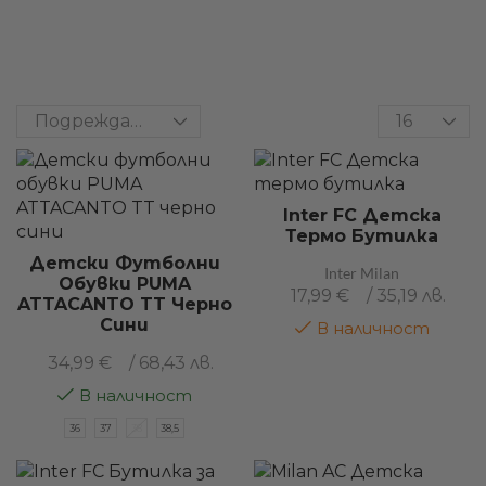
Inter FC Детска
Термо Бутилка
Детски Футболни
Inter Milan
Обувки PUMA
17,99
€
/ 35,19 лв.
ATTACANTO TT Черно
Сини
В наличност
34,99
€
/ 68,43 лв.
В наличност
36
37
38
38,5