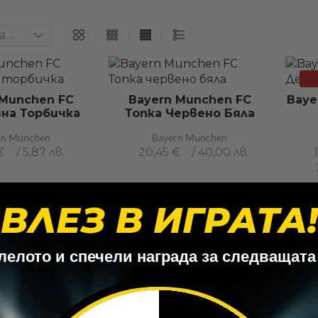
 Munchen FC
Bayern Munchen FC
Baye
на Торбичка
Топка Червено Бяла
rn Munchen
Bayern Munchen
€
/ 5,87 лв.
20,45
€
/ 40,00 лв.
1
ВЛЕЗ В ИГРАТА!
олелото и спечели награда за следващата
 Munchen FC
Bayern Munchen FC
B
о Червено
Бутилка С Подписи
rn Munchen
Bayern Munchen
€
/ 54,74 лв.
12,99
€
/ 25,41 лв.