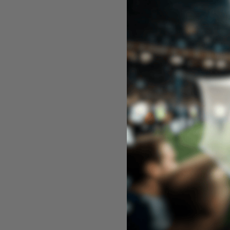
Bayern
Чантич
Baye
23,01
50%
Bayern
Дървено
Baye
7,99
€
/ 
/