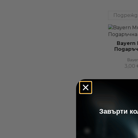
Bayern
Подаръч
Baye
3,00
​Завърти к
Bayern
Одеал
Baye
27,99