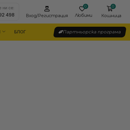
0
0
 ни се:
92 498
Любими
Кошница
Вход/Регистрация
Я
БЛОГ
Партньорска програма