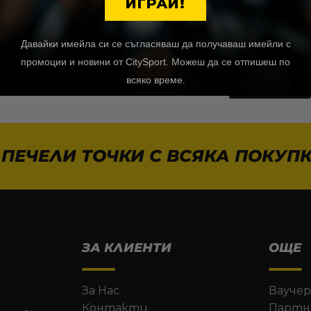
ИГРАЙ!
Показват се 16 от 48
Давайки имейла си се съгласяваш да получаваш имейли с
промоции и новини от CitySport. Можеш да се отпишеш по
всяко време.
виж още
 ПЕЧЕЛИ ТОЧКИ С ВСЯКА ПОКУПК
ЗА КЛИЕНТИ
ОЩЕ
За Нас
Ваучер
Контакти
Партн