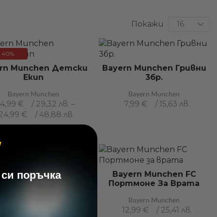
Покажи
40%
rn Munchen Детски
Bayern Munchen Гривни
Екип
3бр.
Bayern Munchen
Bayern Munchen
14,99
€
/ 29,32 лв.
–
7,99
€
/ 15,63 лв.
24,99
€
/ 48,88 лв.
28
140
152
ДО 164 СМ.
 си поръчка
ayern Munchen FC
Bayern Munchen FC
Връзка За Бадж
Портмоне За Врата
Bayern Munchen
Bayern Munchen
8,99
€
/ 17,58 лв.
12,99
€
/ 25,41 лв.