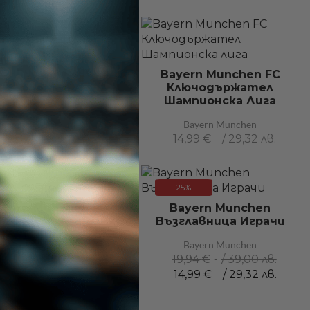
ayern Munchen FC
ченическа Раница
Bayern Munchen FC
Ключодържател
Bayern Munchen
Шампионска Лига
45,50
€
/ 88,99 лв.
Bayern Munchen
14,99
€
/ 29,32 лв.
25%
ayern Munchen FC
Bayern Munchen
Ключодържател
Възглавница Играчи
Тениски
Bayern Munchen
Bayern Munchen
19,94
€
/ 39,00 лв.
14,99
€
/ 29,32 лв.
14,99
€
/ 29,32 лв.