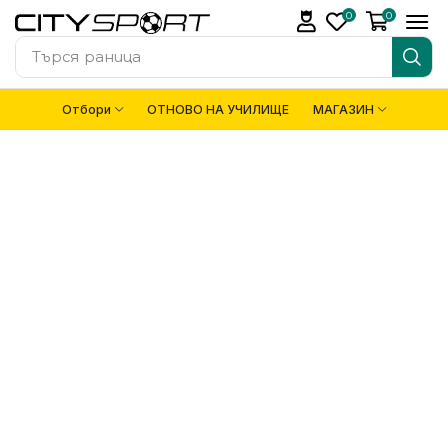
0
0
Търся
раница
Отбори
ОТНОВО НА УЧИЛИЩЕ
МАГАЗИН
ЗА ДОМА И
ОФИСА