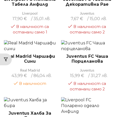
Табела Анфилд
Декоративна Рае
Liverpool
Juventus
17,90
€
/ 35,01 лв.
7,67
€
/ 15,00 лв.
В наличност са
В наличност са
останали само 1
останали само 2
Real Madrid Чаршафи
Juventus FC Чаша
Сини
Порцеланова
Real Madrid
Juventus
43,99
€
/ 86,04 лв.
15,99
€
/ 31,27 лв.
В наличност
В наличност са
останали само 2
Juventus Халба За