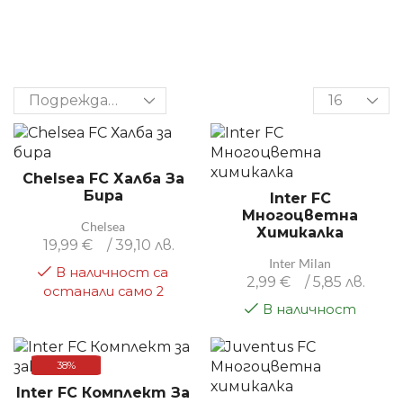
Chelsea FC Халба За
Бира
Inter FC
Многоцветна
Chelsea
Химикалка
19,99
€
/ 39,10 лв.
Inter Milan
В наличност са
2,99
€
/ 5,85 лв.
останали само 2
В наличност
38%
Inter FC Комплект За