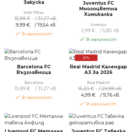
Закуска
Juventus FC
Многоцветна
Inter Milan
Химикалка
15,99
€
/ 31,27 лв.
Juventus
9,99
€
/ 19,54 лв.
2,99
€
/ 5,85 лв.
В наличност
В наличност
67%
Barcelona FC
Real Madrid Календар
Възглавница
А3 За 2026
Barcelona
Real Madrid
15,99
€
/ 31,27 лв.
15,33
€
/ 29,98 лв.
4,99
€
/ 9,76 лв.
В наличност
В наличност
Liverpool FC Метална
Juventus FC Табелка