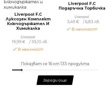
Liverpool F.C
Подаръчна Торбичка
Liverpool F.C
Liverpool
Луксозен Комплект
3,49
€
/ 6,83 лв.
Ключодържател И
Химикалка
В наличност
Liverpool
19,99
€
/ 39,10 лв.
В наличност
Показват се 16 от 133 продукта
Зареди още