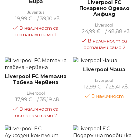
Бира
Liverpool FC
Поларено Одеало
Juventus
Анфилд
19,99
€
/ 39,10 лв.
Liverpool
В наличност са
24,99
€
/ 48,88 лв.
останали само 1
В наличност са
останали само 2
Liverpool Чаша
Liverpool FС Метална
Liverpool
Табела Червена
12,99
€
/ 25,41 лв.
Liverpool
В наличност
17,99
€
/ 35,19 лв.
В наличност са
останали само 2