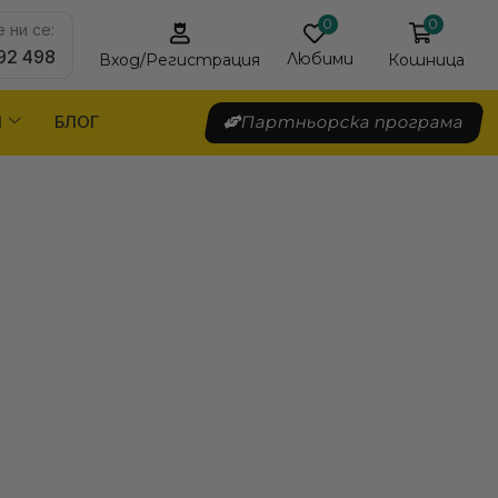
0
0
 ни се:
92 498
Любими
Кошница
Вход/Регистрация
Я
БЛОГ
Партньорска програма