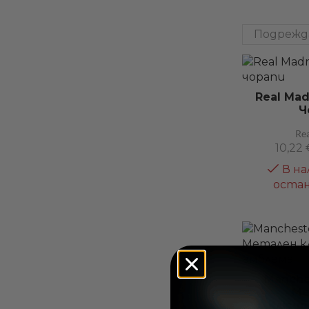
Real Ma
Ч
Re
10,22
В на
остан
Manche
Ме
Ключо