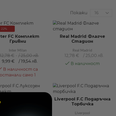
Покажи
22%
nter FC Комплект
Real Madrid Флагче
Гривни
Стадион
Inter Milan
Real Madrid
12,78
€
/ 25,00 лв.
12,78
€
/ 25,00 лв.
9,99
€
/ 19,54 лв.
В наличност
В наличност са
останали само 1
Liverpool F.C Подаръчна
Торбичка
erpool F.C Луксозен
Liverpool
Комплект