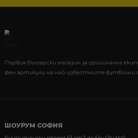
Първия български магазин за оригинална екип
фен артикули на най-известните футболни 
ШОУРУМ СОФИЯ
бул.Шипченски проход 63 ет.7 до Sky City Mall