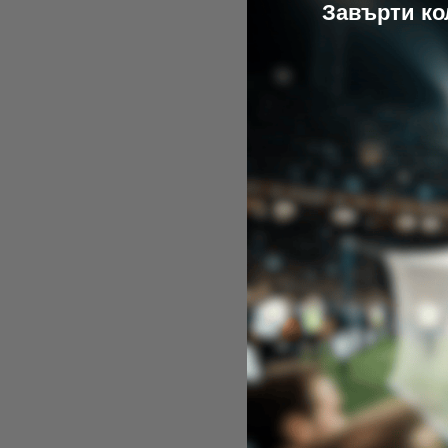
​Завърти к
Е
Manch
9,99
В 
50%
Liverpool
L
15,34
€
/
/ 
В на
остан