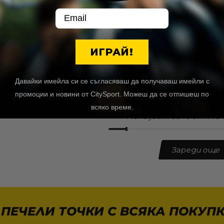
Email
l Madrid
Liverpool FC Луксозен
ържател Бял
Ключодържател Лого
К
al Madrid
Liverpool
ИГРАЙ!
€
/ 19,54 лв.
10,22
€
/ 19,99 лв.
наличност
В наличност
Давайки имейла си се съгласяваш да получаваш имейли с
промоции и новини от CitySport. Можеш да се отпишеш по
всяко време.
Показват се 16 от 148
Зареди още
 ПЕЧЕЛИ ТОЧКИ С ВСЯКА ПОКУПК