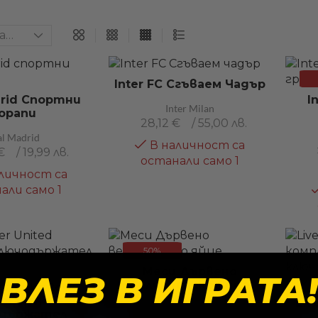
Inter FC Сгъваем Чадър
drid Спортни
I
Inter Milan
орапи
28,12
€
/ 55,00 лв.
al Madrid
В наличност са
€
/ 19,99 лв.
останали само 1
личност са
али само 1
50%
Меси Дървено
ВЛЕЗ В ИГРАТА!
Великденско Яйце
ster United
тален
Liv
Меси
държател