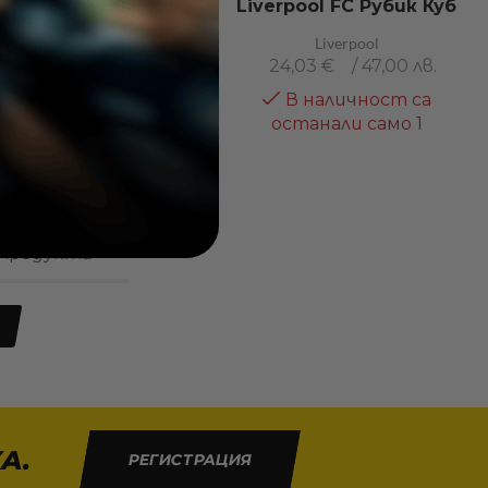
Liverpool FC Рубик Куб
Liverpool FC
Liverpool
лючодържател И
24,03
€
/ 47,00 лв.
Значка
В наличност са
Liverpool
останали само 1
15,99
€
/ 31,27 лв.
В наличност са
останали само 1
 продукта
А.
РЕГИСТРАЦИЯ