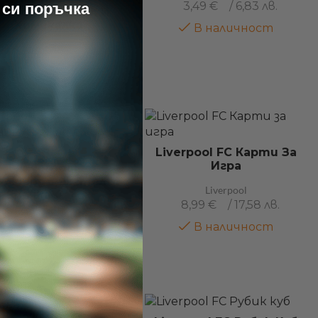
3,49
€
/ 6,83 лв.
 си поръчка
лючодържател И
Химикалка
В наличност
Liverpool
19,99
€
/ 39,10 лв.
В наличност
Liverpool FC Карти За
Игра
Liverpool
.Ключодържател И
Liverpool
Значка Салах
8,99
€
/ 17,58 лв.
Liverpool
В наличност
14,99
€
/ 29,32 лв.
В наличност са
останали само 2