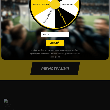
20% ОТСТЪПКА
10% ОТСТЪПКА
Chelsea FC Шал
15% ОТСТЪПКА
5% ОТСТЪПКА
10,25
€
/ 20,05 лв.
Email
ИГРАЙ!
РЕГИСТРИРАЙ СЕ И ПЕЧЕЛИ
Давайки имейла си се съгласяваш да получаваш имейли с
ТОЧКИ С ВСЯКА ПОКУПКА.
промоции и новини от CitySport. Можеш да се отпишеш по
всяко време.
РЕГИСТРАЦИЯ