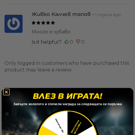
Живко Калчев тапов
–
1 година ago
Много е хубаво
Is it helpful?
Only logged in customers who have purchased this
product may leave a review.
ВЛЕЗ В ИГРАТА!
Свързани Продукти
​Завърти колелото и спечели награда за следващата си поръчка
ИЗЧЕРПАН
Не печелиш
Б
е
з
п
л
а
т
н
а
д
о
с
т
а
в
к
а