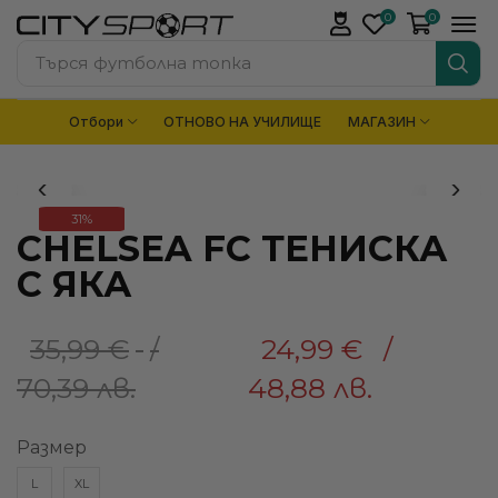
0
0
Търся
футболна топка
Отбори
ОТНОВО НА УЧИЛИЩЕ
МАГАЗИН
31%
CHELSEA FC ТЕНИСКА
С ЯКА
35,99
€
/
24,99
€
/
70,39 лв.
48,88 лв.
Размер
L
XL