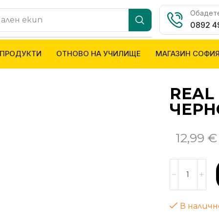
Обадете
ален екип
0892 4
 ПРОДУКТИ
ОТНОВО НА УЧИЛИЩЕ
МАГАЗИН СОФИ
REAL
ЧЕРН
12,99
€
В налич