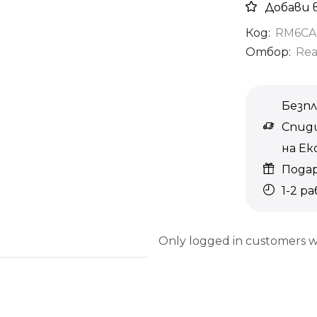
Добави 
Код:
RM6CA
Отбор:
Rea
Безпл
Спиди
на Е
Пода
1-2 р
Only logged in customers w