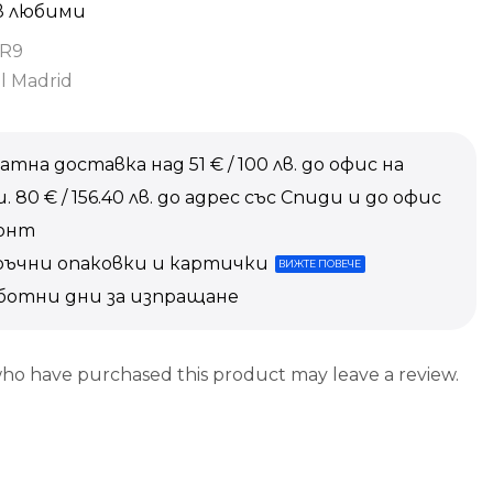
в любими
R9
l Madrid
атна доставка над 51 € / 100 лв. до офис на
. 80 € / 156.40 лв. до адрес със Спиди и до офис
конт
ръчни опаковки и картички
ВИЖТЕ ПОВЕЧЕ
аботни дни за изпращане
ho have purchased this product may leave a review.