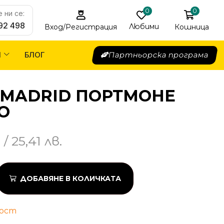
0
0
 ни се:
92 498
Любими
Кошница
Вход/Регистрация
Я
БЛОГ
Партньорска програма
 MADRID ПОРТМОНЕ
О
/ 25,41 лв.
ДОБАВЯНЕ В КОЛИЧКАТА
ност