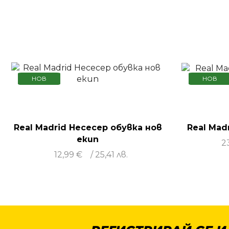
НОВ
НОВ
Real Madrid Несесер обувка нов
Real Mad
екип
2
12,99
€
/ 25,41 лв.