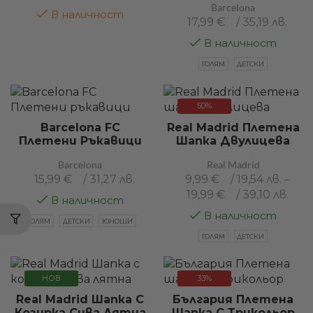
Barcelona
В наличност
17,99
€
/ 35,19 лв.
В наличност
ГОЛЯМ
ДЕТСКИ
50%
Barcelona FC
Real Madrid Плетена
Плетени Ръкавици
Шапка Двулицева
Barcelona
Real Madrid
15,99
€
/ 31,27 лв.
9,99
€
/ 19,54 лв.
–
19,99
€
/ 39,10 лв.
В наличност
В наличност
ГОЛЯМ
ДЕТСКИ
ЮНОШИ
ГОЛЯМ
ДЕТСКИ
НОВ
33%
Real Madrid Шапка С
България Плетена
Козирка Сива Лятна
Шапка С Трикольор