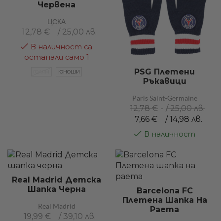
Червена
ЦСКА
12,78
€
/ 25,00 лв.
В наличност са
останали само 1
PSG Плетени
ГОЛЯМ
ЮНОШИ
Ръкавици
Paris Saint-Germaine
12,78
€
/ 25,00 лв.
7,66
€
/ 14,98 лв.
В наличност
Real Madrid Детска
Шапка Черна
Barcelona FC
Плетена Шапка На
Real Madrid
Раета
19,99
€
/ 39,10 лв.