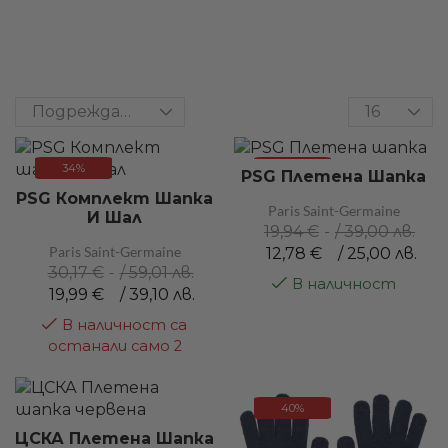
34%
36%
PSG Плетена Шапка
PSG Комплект Шапка
Paris Saint-Germaine
И Шал
19,94
€
/ 39,00 лв.
Paris Saint-Germaine
12,78
€
/ 25,00 лв.
30,17
€
/ 59,01 лв.
В наличност
19,99
€
/ 39,10 лв.
В наличност са
останали само 2
40%
ЦСКА Плетена Шапка