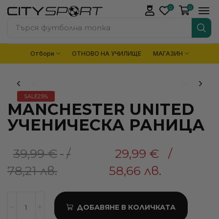
0
0
Търся
футболна топка
Отбори
ОТНОВО НА УЧИЛИЩЕ
МАГАЗИН
SALE
25%
MANCHESTER UNITED
УЧЕНИЧЕСКА РАНИЦА
39,99
€
/
29,99
€
/
78,21 лв.
58,66 лв.
ДОБАВЯНЕ В КОЛИЧКАТА