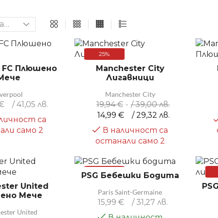
25%
l FC Плюшено
Manchester City
Мече
Лигавници
iverpool
Manchester City
€
/ 41,05 лв.
19,94
€
/ 39,00 лв.
14,99
€
/ 29,32 лв.
личност са
али само 2
В наличност са
останали само 2
53%
PSG Бебешки Бодита
ster United
PSG
Paris Saint-Germaine
ено Мече
15,99
€
/ 31,27 лв.
ester United
В наличност