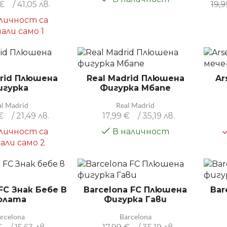
€
/ 41,05 лв.
19,
личност са
али само 1
drid Плюшена
Real Madrid Плюшена
Ar
игурка
Фигурка Мбапе
al Madrid
Real Madrid
€
/ 21,49 лв.
17,99
€
/ 35,19 лв.
личност са
В наличност
али само 2
FC Знак Бебе В
Barcelona FC Плюшена
Bar
олата
Фигурка Гави
arcelona
Barcelona