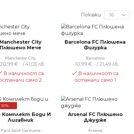
Покажи
Manchester City
Barcelona FC Плюшена
Плюшено Мече
Фигурка
Manchester City
Barcelona
20,99
€
/ 41,05 лв.
10,99
€
/ 21,49 лв.
В наличност са
В наличност са
останали само 2
останали само 1
50%
 Комплект Боди И
Arsenal FC Плюшено
Лигавник
Джудже
Paris Saint-Germaine
Arsenal