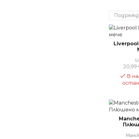
Liverpoo
L
20,99
В на
остан
Manche
Плюш
Manch