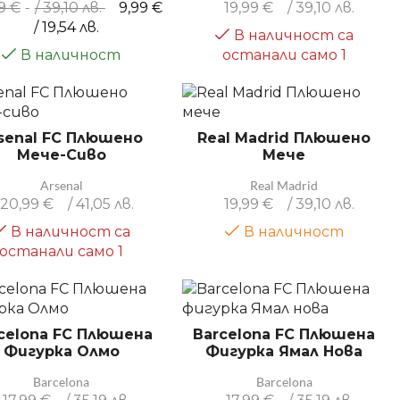
99
€
/ 39,10 лв.
9,99
€
19,99
€
/ 39,10 лв.
/ 19,54 лв.
В наличност са
В наличност
останали само 1
senal FC Плюшено
Real Madrid Плюшено
Мече-Сиво
Мече
Arsenal
Real Madrid
20,99
€
/ 41,05 лв.
19,99
€
/ 39,10 лв.
В наличност са
В наличност
останали само 1
celona FC Плюшена
Barcelona FC Плюшена
Фигурка Олмо
Фигурка Ямал Нова
Barcelona
Barcelona