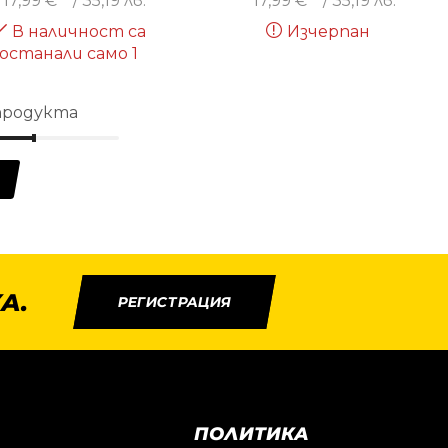
17,99
€
/ 35,19 лв.
17,99
€
/ 35,19 лв.
В наличност са
Изчерпан
останали само 1
 продукта
А.
РЕГИСТРАЦИЯ
ПОЛИТИКА