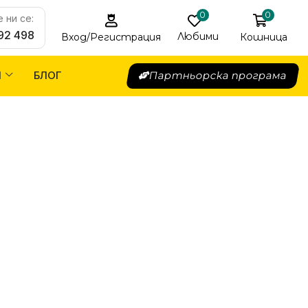
0
0
 ни се:
92 498
Любими
Кошница
Вход/Регистрация
Я
БЛОГ
Партньорска програма