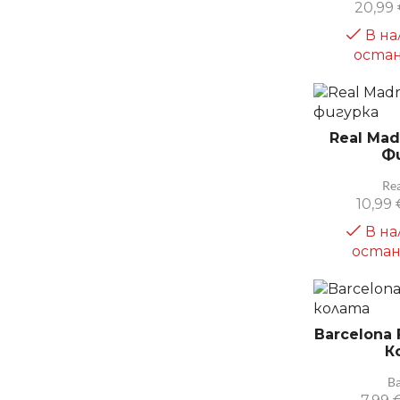
20,99
В на
остан
Real Ma
Ф
Re
10,99
В на
остан
Barcelona 
К
B