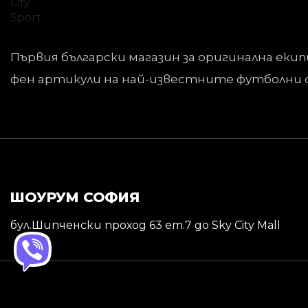
Първия български магазин за оригинална екип
фен артикули на най-известните футболни 
ШОУРУМ СОФИЯ
бул.Шипченски проход 63 ет.7 до Sky City Mall