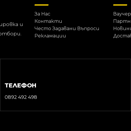
За Нас
Ваучер
Контакти
Партн
ировка и
Често Задавани Въпроси
Новин
отбори.
Рекламации
Доста
ТЕЛЕФОН
0892 492 498