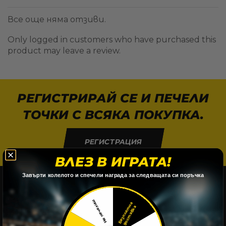
Все още няма отзиви.
Only logged in customers who have purchased this
product may leave a review.
РЕГИСТРИРАЙ СЕ И ПЕЧЕЛИ
ТОЧКИ С ВСЯКА ПОКУПКА.
РЕГИСТРАЦИЯ
ВЛЕЗ В ИГРАТА!
​Завърти колелото и спечели награда за следващата си поръчка
Не печелиш
Б
е
з
п
л
а
т
н
а
д
о
с
т
а
в
к
а