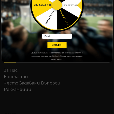
20% ОТСТЪПКА
10% ОТСТЪПКА
15% ОТСТЪПКА
5% ОТСТЪПКА
Първия български магазин за оригинална
екипировка и фен артикули на най-
известните футболни отбори.
Email
ИГРАЙ!
Давайки имейла си се съгласяваш да получаваш имейли с
ЗА КЛИЕНТИ
промоции и новини от CitySport. Можеш да се отпишеш по
всяко време.
За Нас
Контакти
Често Задавани Въпроси
Рекламации