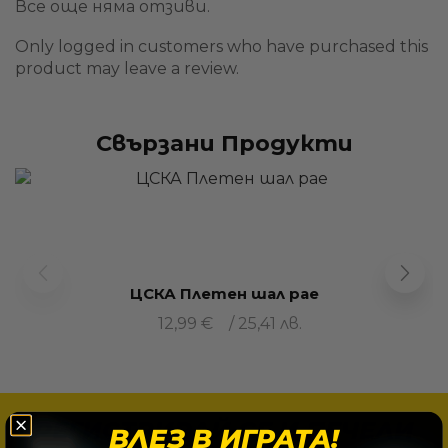
Все още няма отзиви.
Only logged in customers who have purchased this
product may leave a review.
Свързани Продукти
ЦСКА Плетен шал рае
12,99
€
/ 25,41 лв.
РЕГИСТРИРАЙ СЕ И ПЕЧЕЛИ
ВЛЕЗ В ИГРАТА!