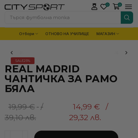
0
0
Търся
футболна топка
Отбори
ОТНОВО НА УЧИЛИЩЕ
МАГАЗИН
SALE
25%
REAL MADRID
ЧАНТИЧКА ЗА РАМО
БЯЛА
19,99
€
/
14,99
€
/
39,10 лв.
29,32 лв.