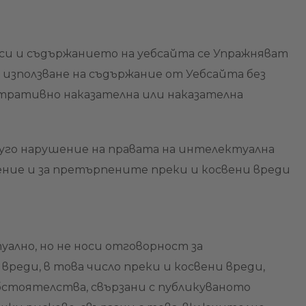
си и съдържанието на уебсайта се Упражняват
 използване на съдържание от Уебсайта без
стративно наказателна или наказателна
руго нарушение на правата на интелектуална
ние и за претърпените преки и косвени вреди
ално, но не носи отговорност за
реди, в това число преки и косвени вреди,
бстоятелства, свързани с публикуваното