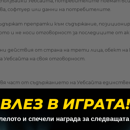
зползвайки Уебсайта, потребителите поемат всич
ва, софтуер или данни на потребителите.
е съдържат препратки към съдържание, позициони
ото и не носи отговорност за последиците от а
ни действия от страна на трети лица, обект на 
а Уебсайта на своя отговорност.
тавя част от съдържанието на Уебсайта единств
ветното съдържание, ограничено единствено до 
ВЛЕЗ В ИГРАТА!
т страна на Оператора.
отребителят се съгласява, че Операторът ще обр
олелото и спечели награда за следващата
нни, публикувана на Уебсайта.