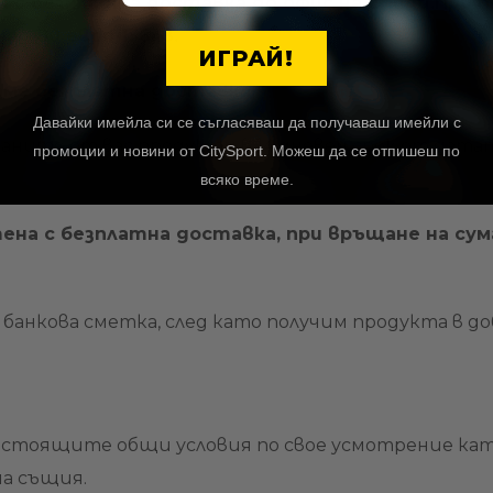
а с безплатна доставка до офис на Спиди.При п
ад 80 евро/156лв.
ИГРАЙ!
аме безплатна доставка.
Давайки имейла си се съгласяваш да получаваш имейли с
аните от вас продукти в 14 дневен срок от дата
промоции и новини от CitySport. Можеш да се отпишеш по
всяко време.
тена с безплатна доставка, при връщане на су
банкова сметка, след като получим продукта в доб
 настоящите общи условия по свое усмотрение ка
на същия.