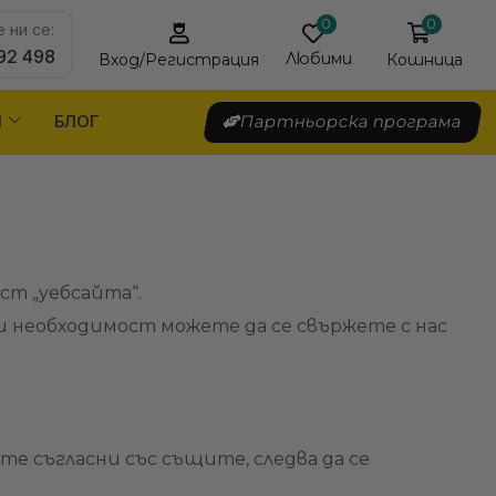
0
0
 ни се:
92 498
Любими
Кошница
Вход/Регистрация
Я
БЛОГ
Партньорска програма
ст „уебсайта“.
ри необходимост можете да се свържете с нас
е съгласни със същите, следва да се