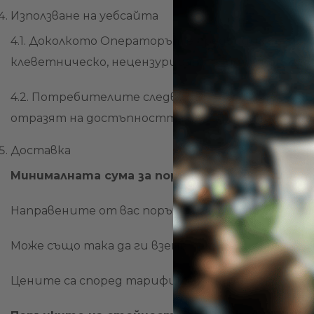
Използване на уебсайта
4.1. Доколкото Операторът е предвидил възмож
клеветническо, нецензурирано, обидно, порногр
4.2. Потребителите следва да използват Уебсай
отразят на достъпността на съдържанието за 
Доставка
Минималната сума за поръчка от Ситиспорт е
Направените от вас поръчки се доставят до офи
Може също така да ги вземете от нашия магазин
Цените са според тарифите на куриерските фирми и