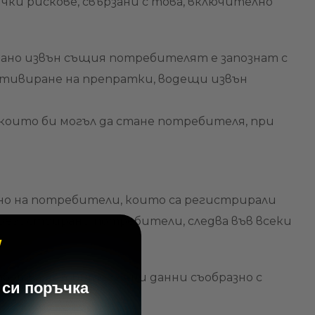
ки рискове, свързани с това, включително
рано извън същия потребителят е запознат с
ктивиране на препратки, водещи извън
които би могъл да стане потребителя, при
ено на потребители, които са регистрирали
регистрирани потребители, следва във всеки
аботва неговите лични данни съобразно с
 си поръчка