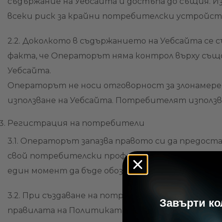
съдържание на Уебсайта и достъпа до същия. И
всеки риск за крайни потребителски устройст
2.2. Доколкото в съдържанието на Уебсайта с
факта, че Операторът няма контрол върху същ
Уебсайта.
Операторът не носи отговорност за злонамере
използване на Уебсайта. Потребителят използв
Регистрация на потребители
3.1. Операторът запазва правото си да предос
свой потребителски профил на Уебсайта. Съот
един момент да бъде обозначено като такова о
3.2. При създаване на потребителски профил п
​Завърти к
правилата на Политиката за защита на лични да