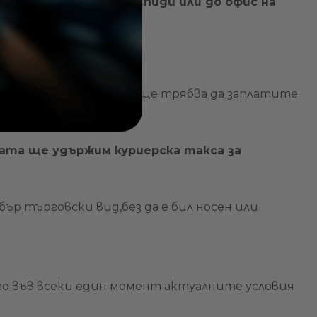
оръчка до адрес със Спиди или до офис на
та на получаване като ще трябва да заплатите
мата ще удържим куриерска такса за
ър търговски вид,без да е бил носен или
то във всеки един момент актуалните условия