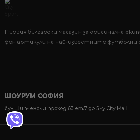
Първия български магазин за оригинална екип
фен артикули на най-известните футболни 
ШОУРУМ СОФИЯ
бул.Шипченски проход 63 ет.7 до Sky City Mall